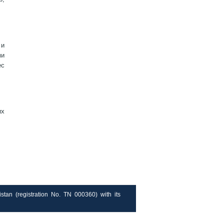
 и
ми
ес
их
stan (registration No. TN 000360) with its