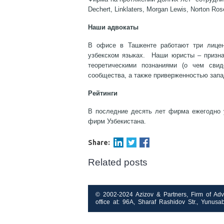
Dechert, Linklaters, Morgan Lewis, Norton Ros
Наши адвокаты
В офисе в Ташкенте работают три лицен
узбекском языках. Наши юристы – призна
теоретическими познаниями (о чем свид
сообщества, а также приверженностью запа
Рейтинги
В последние десять лет фирма ежегодно у
фирм Узбекистана.
Share:
Related posts
© 2002-2024 Azizov & Partners, Firm of Advo
office at: 96A, Sharaf Rashidov Str., Yunusa