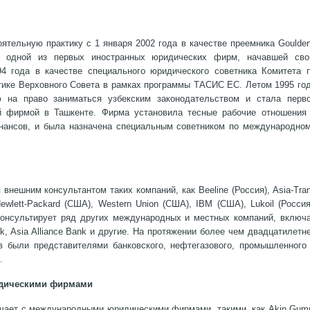
тельную практику с 1 января 2002 года в качестве преемника Goulde
ыла одной из первых иностранных юридических фирм, начавшей св
94 года в качестве специального юридического советника Комитета 
ике Верховного Совета в рамках программы ТАСИС ЕС. Летом 1995 го
ю на право заниматься узбекским законодательством и стала перв
й фирмой в Ташкенте. Фирма установила тесные рабочие отношения
ансов, и была назначена специальным советником по международно
нешним консультантом таких компаний, как Beeline (Россия), Asia-Tra
Hewlett-Packard (США), Western Union (США), IBM (США), Lukoil (Россия
 консультирует ряд других международных и местных компаний, включ
, Asia Alliance Bank и другие. На протяжении более чем двадцатилетн
в были представителями банковского, нефтегазового, промышленного
.
идическими фирмами
чает с международными юридическими фирмами, такими, как Akin Gum