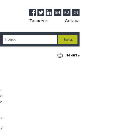
EN
RU
CN
Ташкент
Астана
Печать
а.
ая
их
.»
17