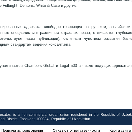
e Fulbright, Dentons, White & Case и другие.
зированных адвоката, свободно говорящих на русском, английском
нные специалисты в различных отраслях права, отличаются глубоки
етельствуют наши публикации), отличным чувством развития бизн
дным стандартам ведения консалтинга.
поминается Chambers Global и Legal 500 в числе ведущих адвокатск
cates, is a non-commercial organization registered in the Republic of Uzbeki
bad District, Tashkent 100084, Republic of Uzbekistan
Правила использования
Отказ от ответственности
Карта сайта