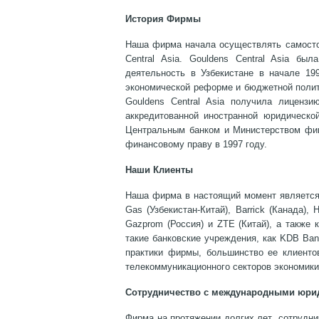
История Фирмы
Наша фирма начала осуществлять самостоя
Central Asia. Gouldens Central Asia б
деятельность в Узбекистане в начале 19
экономической реформе и бюджетной полит
Gouldens Central Asia получила лицензи
аккредитованной иностранной юридическо
Центральным банком и Министерством фин
финансовому праву в 1997 году.
Наши Клиенты
Наша фирма в настоящий момент является в
Gas (Узбекистан-Китай), Barrick (Канада), 
Gazprom (Россия) и ZTE (Китай), а также
такие банковские учреждения, как KDB Bank
практики фирмы, большинство ее клиенто
телекоммуникационного секторов экономики
Сотрудничество с международными юр
Фирма на протяжении долгих лет сотрудни