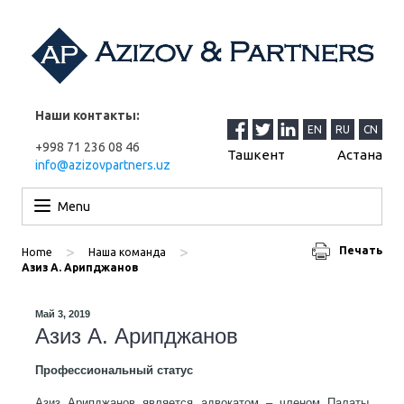
Наши контакты:
EN
RU
CN
+998 71 236 08 46
Ташкент
Астана
info@azizovpartners.uz
Перейти к содержимому
Menu
>
>
Печать
Home
Наша команда
Азиз А. Арипджанов
Май 3, 2019
Азиз А. Арипджанов
Профессиональный статус
Азиз Арипджанов является адвокатом – членом Палаты