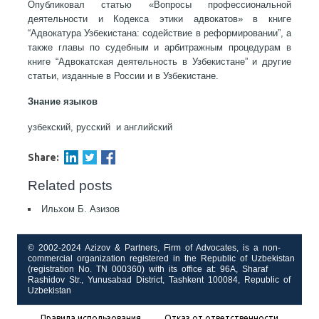
Опубликовал статью «Вопросы профессиональной
деятельности и Кодекса этики адвокатов» в книге
“Адвокатура Узбекистана: содействие в реформировании”, а
также главы по судебным и арбитражным процедурам в
книге “Адвокатская деятельность в Узбекистане” и другие
статьи, изданные в России и в Узбекистане.
Знание языков
узбекский, русский и английский
Share:
Related posts
Ильхом Б. Азизов
© 2002-2024 Azizov & Partners, Firm of Advocates, is a non-
commercial organization registered in the Republic of Uzbekistan
(registration No. TN 000360) with its office at: 96A, Sharaf
Rashidov Str., Yunusabad District, Tashkent 100084, Republic of
Uzbekistan
Правила использования
Отказ от ответственности