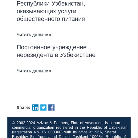
Республики Узбекистан,
оказывающих услуги
общественного питания
Читать дальше »
Постоянное учреждение
нерезидента в Узбекистане
Читать дальше »
Share:
© 2002-2024 Azizov & Partners, Firm of Advocates, is a non-
commercial organization registered in the Republic of Uzbekistan
(registration No. TN 000360) with its office at: 96A, Sharaf
Rashidov Str., Yunusabad District, Tashkent 100084, Republic of