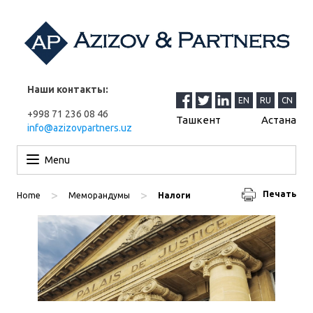
Наши контакты:
EN
RU
CN
+998 71 236 08 46
Ташкент
Астана
info@azizovpartners.uz
Перейти к содержимому
Menu
>
>
Печать
Home
Меморандумы
Налоги