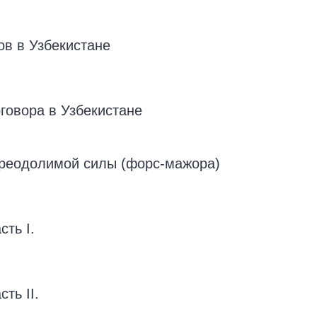
ов в Узбекистане
говора в Узбекистане
реодолимой силы (форс-мажора)
сть I.
ть II.