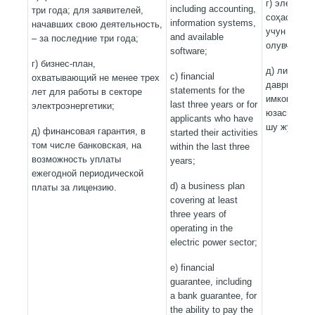
г) электр э
including accounting,
три года; для заявителей,
соҳасида 
information systems,
начавших свою деятельность,
учун камид
and available
– за последние три года;
олувчи биз
software;
г) бизнес-план,
д) лицензи
c) financial
охватывающий не менее трех
даврий йиғ
statements for the
лет для работы в секторе
имкониятин
last three years or for
электроэнергетики;
юзасидан м
applicants who have
шу жумлада
д) финансовая гарантия, в
started their activities
том числе банковская, на
within the last three
возможность уплаты
years;
ежегодной периодической
d) a business plan
платы за лицензию.
covering at least
three years of
operating in the
electric power sector;
e) financial
guarantee, including
a bank guarantee, for
the ability to pay the