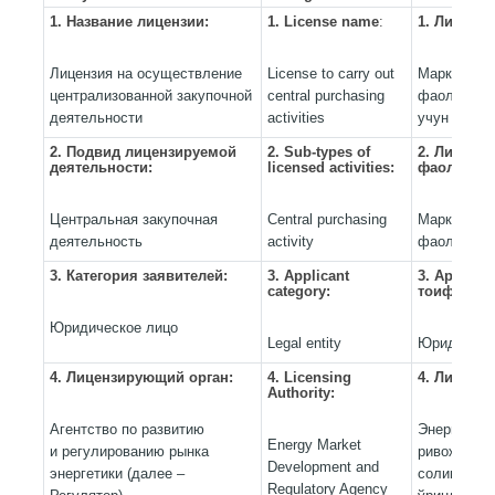
1. Название лицензии:
1. License name
:
1. Лицензи
Лицензия на осуществление
License to carry out
Марказий х
централизованной закупочной
central purchasing
фаолиятин
деятельности
activities
учун лицен
2. Подвид лицензируемой
2. Sub-types of
2. Лиценз
деятельности
:
licensed activities
:
фаолиятни
Центральная закупочная
Central purchasing
Марказий х
деятельность
activity
фаолияти
3. Категория заявителей:
3.
А
pplicant
3. Ариза б
category:
тоифаси:
Юридическое лицо
Legal entity
Юридик ша
4. Лицензирующий орган:
4. Licensing
4. Лицензи
Authority:
Агентство по развитию
Энергетика
Energy Market
и регулированию рынка
ривожланти
Development and
энергетики (далее –
солиш аген
Regulatory Agency