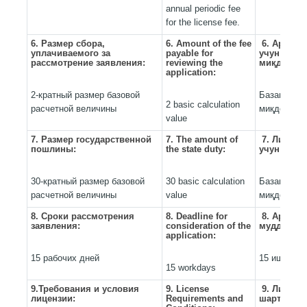
annual periodic fee
for the license fee.
6. Размер сбора,
6. Amount of the fee
6. Аризан
уплачиваемого за
payable for
учун тўла
рассмотрение заявления:
reviewing the
миқдори:
application:
2-кратный размер базовой
Базавий ҳ
2 basic calculation
расчетной величины
миқдоринин
value
7. Размер государственной
7. The amount of
7. Лиценз
пошлины:
the state duty:
учун давл
30-кратный размер базовой
30 basic calculation
Базавий ҳ
расчетной величины
value
миқдоринин
8. Сроки рассмотрения
8. Deadline for
8. Аризан
заявления:
consideration of the
муддатлар
application:
15 рабочих дней
15 иш куни
15 workdays
9.Требования и условия
9. License
9. Лиценз
лицензии:
Requirements and
шартлари: