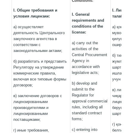
Conditions:
I. Общие требования и
I. Лиценз
I. General
условия лицензии:
талаблари
requirements and
conditions of the
а) осуществляет
а) қонунчи
license:
деятельность Центрального
мувофиқ М
закупочного агентства в
қилувчи фа
a) carry out the
соответствии с
ошириш;
activities of the
законодательными актами;
Central Procurement
б) тижорат
Agency in
б) разработать и представить
жумладан, 
accordance with
Регулятору на утверждение
шартномал
legislative acts;
коммерческие правила,
ишлаб чиқи
включая все типовые формы
учун Регул
b) develop and
договоров;
submit to the
в) лицензи
Regulator for
в) заключение договоров с
чиқарувчил
approval commercial
лицензированными
лицензияла
rules, including all
производителями и
берувчилар
standard contract
лицензированными
шартномала
forms;
поставщиками;
г) қонунчи
c) entering into
г) иные требования,
белгиланга