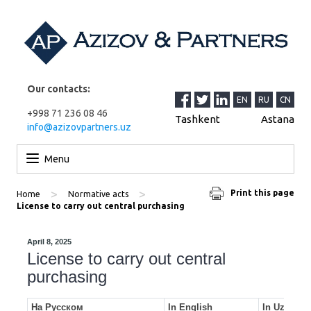
Our contacts:
EN
RU
CN
+998 71 236 08 46
Tashkent
Astana
info@azizovpartners.uz
Skip to content
Menu
>
>
Print this page
Home
Normative acts
License to carry out central purchasing
April 8, 2025
License to carry out central
purchasing
На Русском
In English
In Uzbek (or