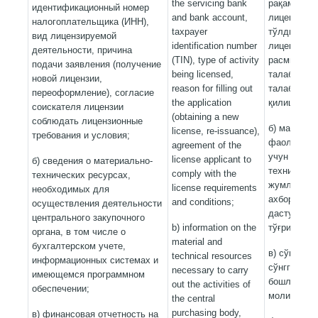
the servicing bank
рақами (СТ
идентификационный номер
and bank account,
лицензияла
налогоплательщика (ИНН),
taxpayer
тўлдириш с
вид лицензируемой
identification number
лицензия о
деятельности, причина
(TIN), type of activity
расмийлашт
подачи заявления (получение
being licensed,
талабгорин
новой лицензии,
reason for filling out
талаблари 
переоформление), согласие
the application
қилишга ро
соискателя лицензии
(obtaining a new
соблюдать лицензионные
б) маркази
license, re-issuance),
требования и условия;
фаолиятин
agreement of the
учун зарур
license applicant to
б) сведения о материально-
техник рес
comply with the
технических ресурсах,
жумладан, 
license requirements
необходимых для
ахборот ти
and conditions;
осуществления деятельности
дастурий т
центрального закупочного
b) information on the
тўғрисидаг
органа, в том числе о
material and
бухгалтерском учете,
в) сўнгги у
technical resources
информационных системах и
сўнгги уч 
necessary to carry
имеющемся программном
бошлаган т
out the activities of
обеспечении;
молиявий ҳ
the central
purchasing body,
в) финансовая отчетность на