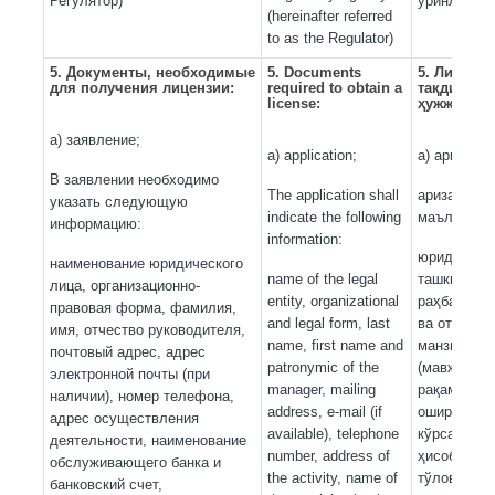
Регулятор)
ўринларда 
(hereinafter referred
to as the Regulator)
5. Документы, необходимые
5. Documents
5. Лиценз
для получения лицензии:
required to obtain a
тақдим қи
license:
ҳужжатлар
а) заявление;
a) application;
а) ариза;
В заявлении необходимо
The application shall
аризада қу
указать следующую
indicate the following
маълумотла
информацию:
information:
юридик шах
наименование юридического
name of the legal
ташкилий-ҳ
лица, организационно-
entity, organizational
раҳбарнинг
правовая форма, фамилия,
and legal form, last
ва отасини
имя, отчество руководителя,
name, first name and
манзили, э
почтовый адрес, адрес
patronymic of the
(мавжуд бў
электронной почты (при
manager, mailing
рақами, фа
наличии), номер телефона,
address, e-mail (if
ошириш ман
адрес осуществления
available), telephone
кўрсатувчи
деятельности, наименование
number, address of
ҳисобварағ
обслуживающего банка и
the activity, name of
тўловчинин
банковский счет,