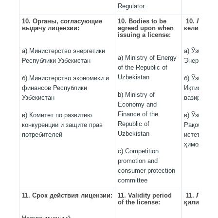
Regulator.
10. Органы, согласующие
10. Bodies to be
10.
Лицен
выдачу лицензии:
agreed upon when
келишилад
issuing a license
:
а) Министерство энергетики
а) Ўзбекис
a) Ministry of Energy
Республики Узбекистан
Энергетика
of the Republic of
Uzbekistan
б) Министерство экономики и
б) Ўзбекис
финансов Республики
Иқтисодиёт
b) Ministry of
Узбекистан
вазирлиги;
Economy and
Finance of the
в) Комитет по развитию
в) Ўзбекис
Republic of
конкуренции и защите прав
Рақобатни 
Uzbekistan
потребителей
истеъмолчи
ҳимоя қили
c) Competition
promotion and
consumer protection
committee
11.
Срок
действия
лицензии
:
11. Validity period
11.
Лиценз
of the license:
қилиш муд