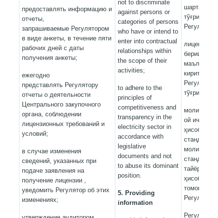
not to discriminate
шартларига
предоставлять информацию и
against persons or
тўғрисидаг
отчеты,
categories of persons
Регуляторг
запрашиваемые Регулятором
who have or intend to
в виде анкеты, в течение пяти
enter into contractual
лицензия о
рабочих дней с даты
relationships within
бериш пайт
получения анкеты;
the scope of their
маълумотл
activities;
киритилган
ежегодно
Регуляторн
представлять Регулятору
to adhere to the
тўғрисида 
отчеты о деятельности
principles of
Центрального закупочного
competitiveness and
молиявий й
органа, соблюдении
transparency in the
ой ичида Б
лицензионных требований и
electricity sector in
ҳисоботи м
условий;
accordance with
стандартла
legislative
молиявий ҳ
в случае изменения
documents and not
стандартла
сведений, указанных при
to abuse its dominant
тайёрланга
подаче заявления на
position.
ҳисоботлар
получение лицензии ,
томонидан 
уведомить Регулятор об этих
5.
Providing
Регуляторг
изменениях;
information
Регулятор 
утверждение аудитором