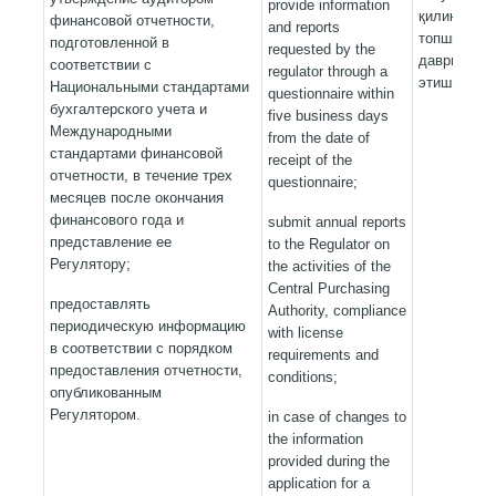
provide information
қилинадига
финансовой отчетности,
and reports
топшириш т
подготовленной в
requested by the
даврий ма
соответствии с
regulator through a
этиш.
Национальными стандартами
questionnaire within
бухгалтерского учета и
five business days
Международными
from the date of
стандартами финансовой
receipt of the
отчетности, в течение трех
questionnaire;
месяцев после окончания
финансового года и
submit annual reports
представление ее
to the Regulator on
Регулятору;
the activities of the
Central Purchasing
предоставлять
Authority, compliance
периодическую информацию
with license
в соответствии с порядком
requirements and
предоставления отчетности,
conditions;
опубликованным
Регулятором.
in case of changes to
the information
provided during the
application for a