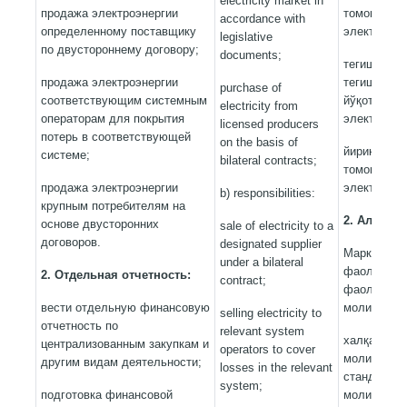
electricity market in
продажа электроэнергии
томонлама
accordance with
определенному поставщику
электр эне
legislative
по двустороннему договору;
documents;
тегишли ти
продажа электроэнергии
тегишли ти
purchase of
соответствующим системным
йўқотишлар
electricity from
операторам для покрытия
электр эне
licensed producers
потерь в соответствующей
on the basis of
йирик исте
системе;
bilateral contracts;
томонлама
продажа электроэнергии
электр эне
b) responsibilities:
крупным потребителям на
2. Алоҳид
основе двусторонних
sale of electricity to a
договоров.
designated supplier
Марказий х
under a bilateral
фаолияти у
2. Отдельная отчетность:
contract;
фаолиятид
вести отдельную финансовую
молиявий ҳ
selling electricity to
отчетность по
relevant system
халқаро ёк
централизованным закупкам и
operators to cover
молиявий ҳ
другим видам деятельности;
losses in the relevant
стандартла
system;
подготовка финансовой
молиявий ҳ