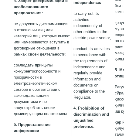
4. Запрет дискриминации и
independence:
ёки тоифал
необоснованного
камситишга
предпочтения:
to carry out its
activities
қонунчилик
не допускать дискриминации
independently of
мувофиқ эл
в отношении лиц или
other entities in the
соҳасида р
категорий лиц, которые имеют
electric power sector;
ва шаффоф
или намереваются вступить в
риоя қилиш
договорные отношения в
conduct its activities
мавқеини 
рамках своей деятельности;
in accordance with
қилмаслик.
the requirements of
соблюдать принципы
independence and
5. Маълум
конкурентоспособности и
regularly provide
этиш
прозрачности в
information and
электроэнергетическом
documents on
Регулятор 
секторе в соответствии с
compliance to the
сўралган а
законодательными
Regulator.
ҳисоботлар
документами и не
қилинган к
злоупотреблять своим
4.
Prohibition of
иш куни ич
доминирующим положением.
discrimination and
unjustified
ҳар йили М
5. Предоставление
preference:
қилувчи фа
информации
талаблари 