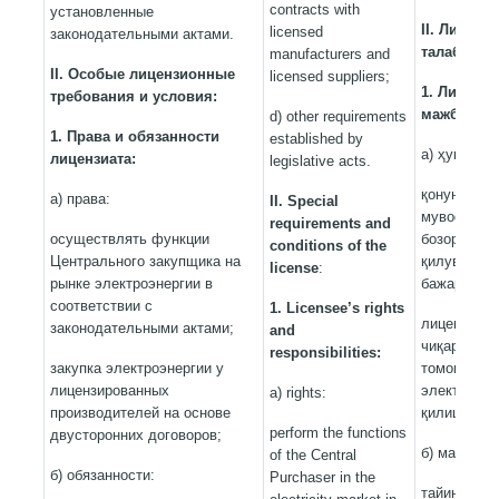
contracts with
установленные
II. Лиценз
licensed
законодательными актами.
талаб ва ш
manufacturers and
II
. Особые лицензионные
licensed suppliers;
1. Лицензи
требования и условия:
мажбурият
d) other requirements
1.
Права и обязанности
established by
а) ҳуқуқлар
лицензиата:
legislative acts.
қонунчилик
а) права:
II. Special
мувофиқ эл
requirements and
осуществлять функции
бозорида М
conditions
of the
Центрального закупщика на
қилувчи ва
license
:
рынке электроэнергии в
бажариш;
соответствии с
1. Licensee’s rights
лицензияга
законодательными актами;
and
чиқарувчил
responsibilities:
закупка электроэнергии у
томонлама
лицензированных
электр эне
a) rights:
производителей на основе
қилиш;
perform the functions
двусторонних договоров;
б) мажбури
of the Central
б) обязанности:
Purchaser in the
тайинланга