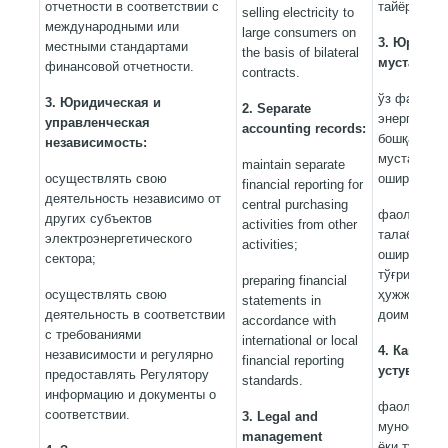
отчетности в соответствии с
тайёрлаш.
selling electricity to
международными или
large consumers on
3. Юридик
местными стандартами
the basis of bilateral
мустақилл
финансовой отчетности.
contracts.
ўз фаолият
3. Юридическая и
2.
Separate
энергетика
управленческая
accounting records:
бошқа субъ
независимость:
мустақил р
maintain separate
осуществлять свою
ошириш;
financial reporting for
деятельность независимо от
central purchasing
фаолиятин
других субъектов
activities from other
талаблариг
электроэнергетического
activities;
ошириш ва
сектора;
тўғрисида 
preparing financial
осуществлять свою
ҳужжатларн
statements in
деятельность в соответствии
доимий рав
accordance with
с требованиями
international or local
4. Камсити
независимости и регулярно
financial reporting
устуворли
предоставлять Регулятору
standards.
информацию и документы о
фаолият д
соответствии.
3.
Legal and
муносабатл
management
ёки тузмоқ