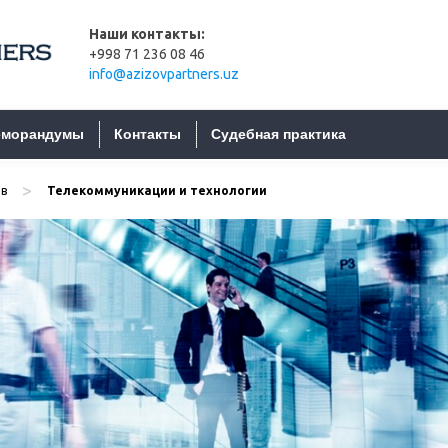
Наши контакты:
+998 71 236 08 46
info@azizovpartners.uz
морандумы
Контакты
Судебная практика
>
в
Телекоммуникации и технологии