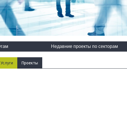
угам
Недавние проекты по секторам
Услуги
Проекты