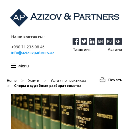
Наши контакты:
EN
RU
CN
+998 71 236 08 46
Ташкент
Астана
info@azizovpartners.uz
Перейти к содержимому
Menu
>
>
Печать
Home
Услуги
Услуги по практикам
>
Споры и судебные разбирательства