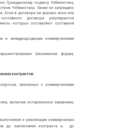
сно Гражданскому кодексу Узбекистана,
ством Узбекистана. Также не запрещено
. Если в договоре не указано иное или
составного договора регулируются
ементы которых составляют составной
ими и международными коммерческими
ершенствованию (письменная форма,
еских контрактов:
вопросов, связанных с коммерческими
тана, включая нотариальное заверение,
выполнения и реализации коммерческих
ров до заключения контракта и, до