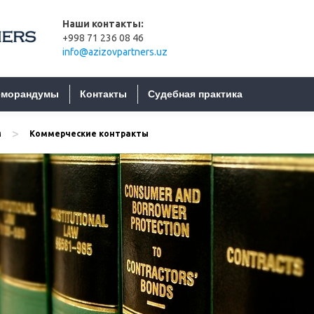
Наши контакты:
+998 71 236 08 46
info@azizovpartners.uz
морандумы
Контакты
Судебная практика
>
м
Коммерческие контракты