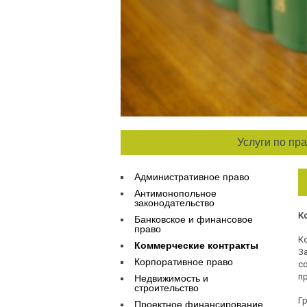
Услуги по пр
Административное право
Антимонопольное
законодательство
К
Банковское и финансовое
право
К
Коммерческие контракты
З
Корпоративное право
с
п
Недвижимость и
строительство
Г
Проектное финансирование