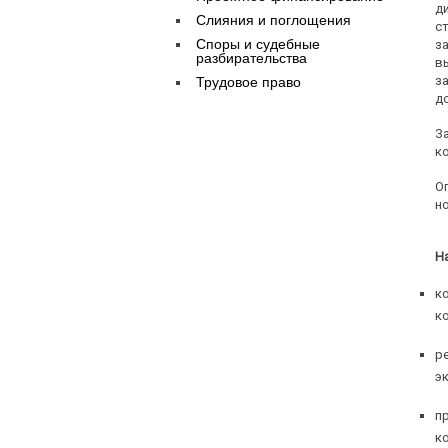
д
Слияния и поглощения
с
Споры и судебные
з
разбирательства
в
з
Трудовое право
д
З
к
О
н
Н
к
к
р
э
п
к