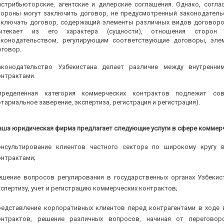
истрибьюторские, агентские и дилерские соглашения. Однако, согла
тороны могут заключить договор, не предусмотренный законодатель
аключать договор, содержащий элементы различных видов договоров
ытекает из его характера (сущности), отношения сторон 
аконодательством, регулирующим соответствующие договоры, эл
оговор.
аконодательство Узбекистана делает различие между внутренн
онтрактами.
пределенная категория коммерческих контрактов подлежит сов
отариальное заверение, экспертиза, регистрация и регистрация).
аша юридическая фирма предлагает следующие услуги в сфере коммерч
онсультирование клиентов частного сектора по широкому кругу 
онтрактами;
ешение вопросов регулирования в государственных органах Узбекис
кспертизу, учет и регистрацию коммерческих контрактов;
редставление корпоративных клиентов перед контрагентами в ходе 
онтрактов, решение различных вопросов, начиная от перегово